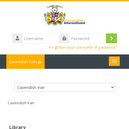
Skip to main content
Username
Log
Password
Forgotten your username or password?
in
Cavendish College
Info
Search
Course categories
courses
Submit
Cavendish Iran
Library