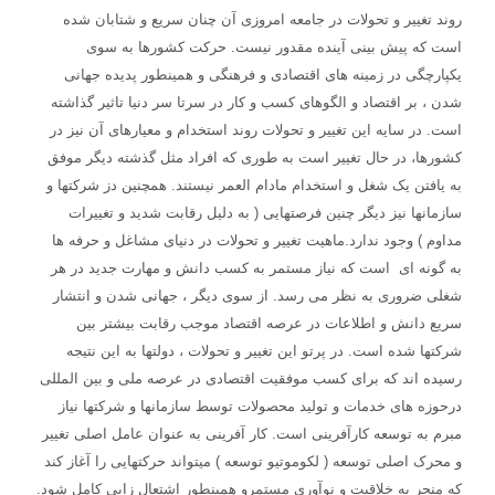
روند تغییر و تحولات در جامعه امروزی آن چنان سریع و شتابان شده
است که پیش بینی آینده مقدور نیست. حرکت کشورها به سوی
یکپارچگی در زمینه های اقتصادی و فرهنگی و همینطور پدیده جهانی
شدن ، بر اقتصاد و الگوهای کسب و کار در سرتا سر دنیا تاثیر گذاشته
است. در سایه این تغییر و تحولات روند استخدام و معیارهای آن نیز در
کشورها، در حال تغییر است به طوری که افراد مثل گذشته دیگر موفق
به یافتن یک شغل و استخدام مادام العمر نیستند. همچنین دز شرکتها و
سازمانها نیز دیگر چنین فرصتهایی ( به دلیل رقابت شدید و تغییرات
مداوم ) وجود ندارد.ماهیت تغییر و تحولات در دنیای مشاغل و حرفه ها
به گونه ای است که نیاز مستمر به کسب دانش و مهارت جدید در هر
شغلی ضروری به نظر می رسد. از سوی دیگر ، جهانی شدن و انتشار
سریع دانش و اطلاعات در عرصه اقتصاد موجب رقابت بیشتر بین
شرکتها شده است. در پرتو این تغییر و تحولات ، دولتها به این نتیجه
رسیده اند که برای کسب موفقیت اقتصادی در عرصه ملی و بین المللی
درحوزه های خدمات و تولید محصولات توسط سازمانها و شرکتها نیاز
مبرم به توسعه کارآفرینی است. کار آفرینی به عنوان عامل اصلی تغییر
و محرک اصلی توسعه ( لکوموتیو توسعه ) میتواند حرکتهایی را آغاز کند
که منجر به خلاقیت و نوآوری مستمرو همینطور اشتعال زایی کامل شود.