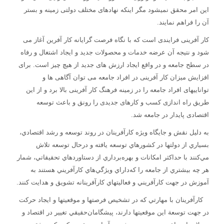
این امر محقق نمیشود مگر اینکه نهادهای مختلف دولتی زمینه و بستر
آن را فراهم نمایند.
کار آفرینی فرایندی است که با نگاه فرصت گرایانه کار آفرین آغاز می
شود و نتیجه آن عرضه خدمات و محصولات جدید و ایجاد اشتغال و رفاه
در سطح جامعه و در واقع ایجاد ارزش های جدید از هیچ چیز است. برای
افزایش میزان کار آفرینی در افراد جامعه می توان آگاهی ها و
تواناییهای افراد جامعه را در زمینه فرهنگ کار آفرینی بالا برد و از این
طریق راه اندازی کسب و کارهای جدیدی را رونق و باعث توسعه
اقتصادی پایدار در جامعه شد.
به‌ دليل‌ نقش‌ و جايگاه‌ ويژه‌ كارآفرينان‌ در روند توسعه‌ و رشد اقتصادي‌،
بسياري‌ از دولتها در كشورهاي‌ توسعه‌ يافته‌ و درحال‌ توسعه‌ تلاش‌
مي‌كنند با حداكثر امكانات‌ و بهره‌برداري‌ از دستاوردهاي‌ تحقيقاتي‌، شمار
هر چه‌ بيشتري‌ از جامعه‌ را كه‌داراي‌ ويژگي‌هاي‌ كارآفريني‌ هستند به‌
آموزش‌ در جهت‌ كارآفريني‌ و فعاليتهاي‌ كارآفرينانه‌ تشويق‌ و هدايت‌ كنند.
كارآفرينان‌ با مهارتي‌ كه‌ در تشخيص‌ فرصتها و موقعيتها و ايجاد حركت‌
در جهت‌ توسعة‌ اين‌ موقعيتها دارند، پيشگامان‌حقيقي‌ تغيير در اقتصاد و